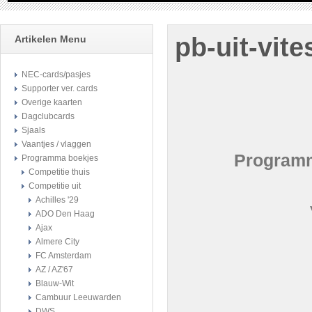
pb-uit-vite
Artikelen Menu
NEC-cards/pasjes
Supporter ver. cards
Overige kaarten
Dagclubcards
Sjaals
Vaantjes / vlaggen
Programm
Programma boekjes
Competitie thuis
Competitie uit
Achilles '29
ADO Den Haag
Ajax
Almere City
FC Amsterdam
AZ / AZ'67
Blauw-Wit
Cambuur Leeuwarden
DWS