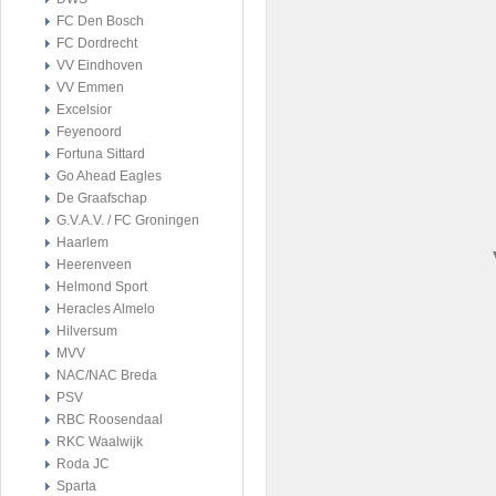
FC Den Bosch
FC Dordrecht
VV Eindhoven
VV Emmen
Excelsior
Feyenoord
Fortuna Sittard
Go Ahead Eagles
De Graafschap
G.V.A.V. / FC Groningen
Haarlem
Heerenveen
Helmond Sport
Heracles Almelo
Hilversum
MVV
NAC/NAC Breda
PSV
RBC Roosendaal
RKC Waalwijk
Roda JC
Sparta