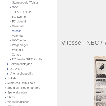
Stormvogels / Telstar
SVV
TOP / TOP Oss
FC Twente
FC Utrecht
Veendam
Vitesse
Volendam
VVV Venlo
Vitesse - NEC /
Wageningen
Willem II
Xerxes
FC Zwolle / PEC Zwolle
Bekerwedstrijden
UEFA cup
Vriendschappelijk
Tickets
Minidress / minisjaals
Speldjes - sleutelhangers
Spelerskaarten
Shirts
Wedstrijdaffiches