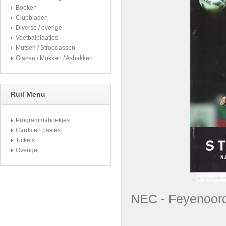
Boeken
Clubbladen
Diverse / overige
Voetbalplaatjes
Mutsen / Stropdassen
Glazen / Mokken / Asbakken
Ruil Menu
Programmaboekjes
Cards en pasjes
Tickets
Overige
NEC - Feyenoo